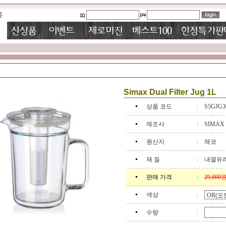
Simax Dual Filter Jug 1L
상품 코드
:
S5GJG3
제조사
:
SIMAX
원산지
:
체코
재 질
:
내열유리
판매 가격
:
29,800
색상
:
수량
: