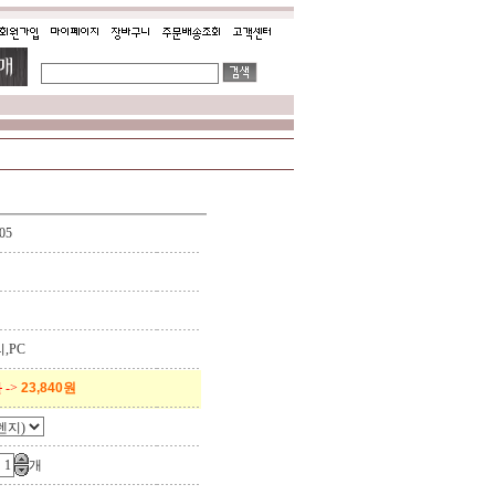
05
,PC
원
->
23,840원
개