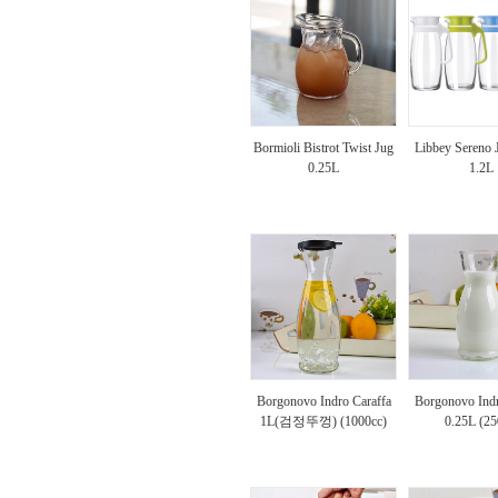
Bormioli Bistrot Twist Jug
Libbey Sereno
0.25L
1.2L
Borgonovo Indro Caraffa
Borgonovo Indr
1L(검정뚜껑) (1000cc)
0.25L (25