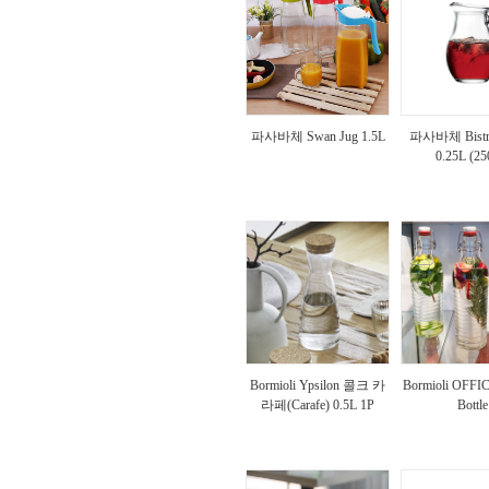
파사바체 Swan Jug 1.5L
파사바체 Bistro
0.25L (25
Bormioli Ypsilon 콜크 카
Bormioli OFFI
라페(Carafe) 0.5L 1P
Bottle