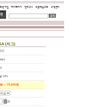
SA (저그)
523
aly)
아
 24%
0원
->
75,000원
개