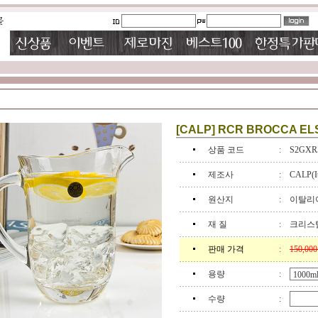
[CALP] RCR BROCCA EL
상품 코드
:
S2GXR
제조사
:
CALP(It
원산지
:
이탈리
재 질
:
크리스탈
판매 가격
:
150,00
용량
:
수량
: