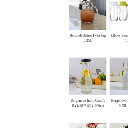
Bormioli Bistrot Twist Jug
Libbey Ser
0.25L
1
Borgonovo Indro Caraffa
Borgonovo I
1L(검정뚜껑) (1000cc)
0.25L 