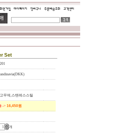
r Set
201
candinavia(DKK)
,고무제,스텐레스스틸
원
->
16,450원
개