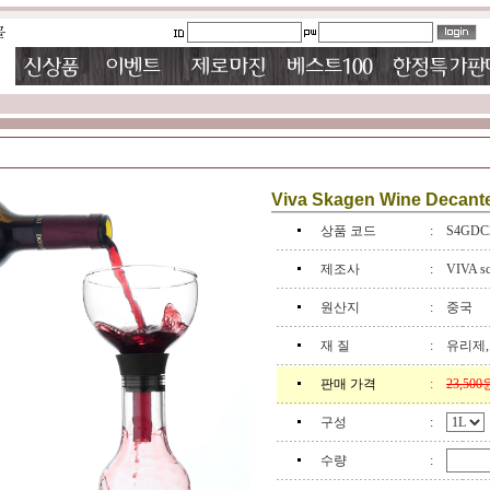
Viva Skagen Wine Decante
상품 코드
:
S4GDC
제조사
:
VIVA s
원산지
:
중국
재 질
:
유리제
판매 가격
:
23,500
구성
:
수량
: