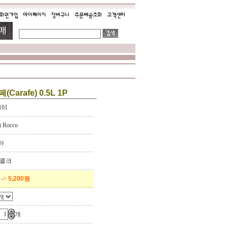
(Carafe) 0.5L 1P
101
i Rocco
아
,콜크
->
5,200원
개