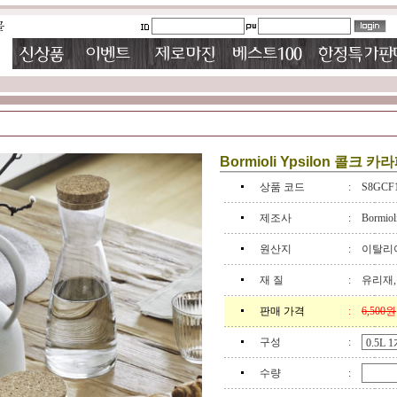
Bormioli Ypsilon 콜크 카라페
상품 코드
:
S8GCF
제조사
:
Bormiol
원산지
:
이탈리
재 질
:
유리재
판매 가격
:
6,500원
구성
:
수량
: