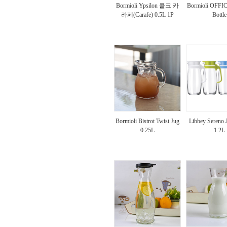
Bormioli Ypsilon 콜크 카
Bormioli OFFI
라페(Carafe) 0.5L 1P
Bottle
Bormioli Bistrot Twist Jug
Libbey Sereno
0.25L
1.2L