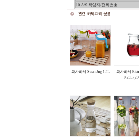
10.A/S 책임자/전화번호
파사바체 Swan Jug 1.5L
파사바체 Bistro
0.25L (25