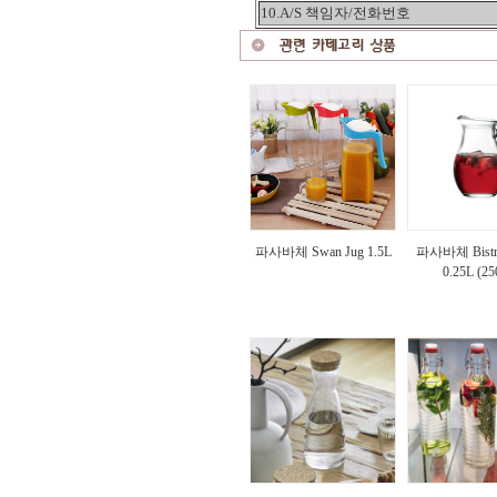
10.A/S 책임자/전화번호
파사바체 Swan Jug 1.5L
파사바체 Bistro
0.25L (25