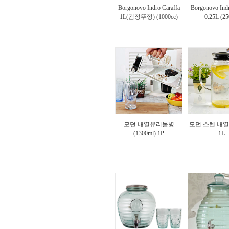
Borgonovo Indro Caraffa
Borgonovo Indr
1L(검정뚜껑) (1000cc)
0.25L (25
모던 내열유리물병
모던 스텐 내
(1300ml) 1P
1L