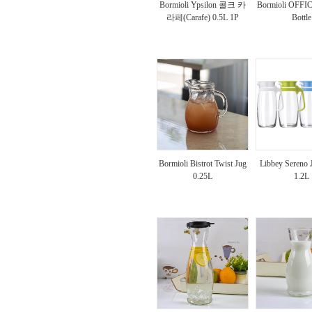
Bormioli Ypsilon 콜크 카
Bormioli OFFI
라페(Carafe) 0.5L 1P
Bottle
Bormioli Bistrot Twist Jug
Libbey Sereno
0.25L
1.2L