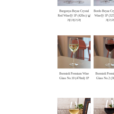
Burgonya Beyaz Crystal
Bordo Beyaz Cry
Red Wine잔 1P (420cc) 낱
Wine잔 1P (32
개1개가격
개가
Bormioli Premium Wine
Bormioli Prem
Glass No.10 (470ml) 1P
Glass No.2 (3