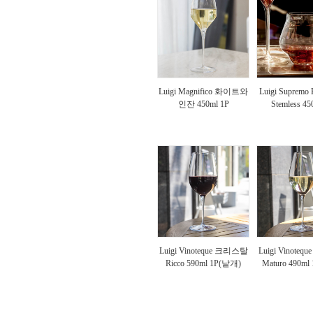
Luigi Magnifico 화이트와
Luigi Supremo 
인잔 450ml 1P
Stemless 45
Luigi Vinoteque 크리스탈
Luigi Vinote
Ricco 590ml 1P(낱개)
Maturo 490m