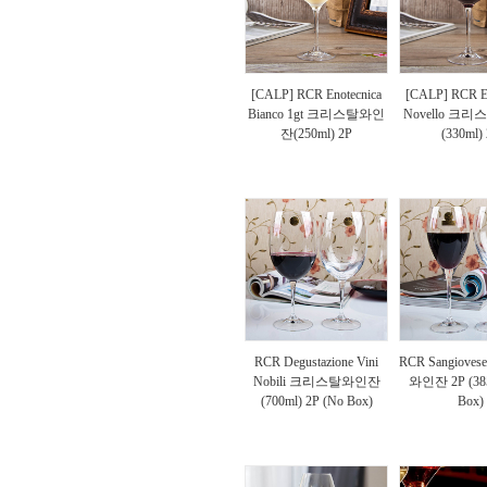
[CALP] RCR Enotecnica
[CALP] RCR En
Bianco 1gt 크리스탈와인
Novello 크
잔(250ml) 2P
(330ml)
RCR Degustazione Vini
RCR Sangiov
Nobili 크리스탈와인잔
와인잔 2P (385
(700ml) 2P (No Box)
Box)