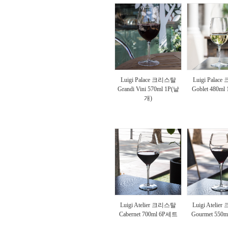
Luigi Palace 크리스탈
Luigi Pala
Grandi Vini 570ml 1P(낱
Goblet 480ml
개)
Luigi Atelier 크리스탈
Luigi Ateli
Cabernet 700ml 6P세트
Gourmet 550