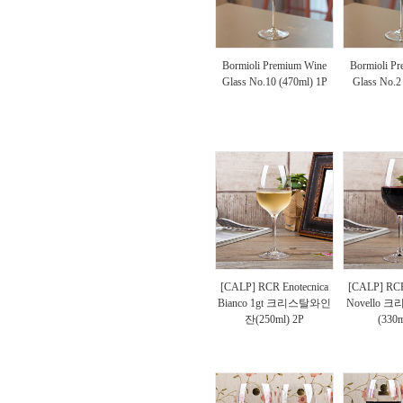
Bormioli Premium Wine
Bormioli P
Glass No.10 (470ml) 1P
Glass No.2
[CALP] RCR Enotecnica
[CALP] RCR
Bianco 1gt 크리스탈와인
Novello
잔(250ml) 2P
(330m