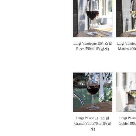
Luigi Vinoteque 크리스탈
Luigi Vino
Ricco 590ml 1P(낱개)
Maturo 49
Luigi Palace 크리스탈
Luigi Pa
Grandi Vini 570ml 1P(낱
Goblet 48
개)