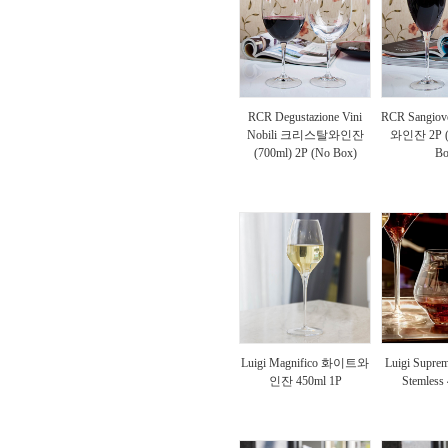
RCR Degustazione Vini
RCR Sangi
Nobili 크리스탈와인잔
와인잔 2P (3
(700ml) 2P (No Box)
Bo
Luigi Magnifico 화이트와
Luigi Suprem
인잔 450ml 1P
Stemless