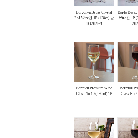
Burgonya Beyaz Crystal
Bordo Beyaz 
Red Wine잔 1P (420cc) 낱
Wine잔 1P (
개1개가격
개
Bormioli Premium Wine
Bormioli P
Glass No.10 (470ml) 1P
Glass No.2