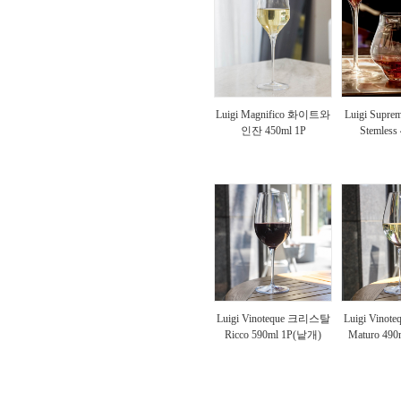
Luigi Magnifico 화이트와
Luigi Suprem
인잔 450ml 1P
Stemless
Luigi Vinoteque 크리스탈
Luigi Vino
Ricco 590ml 1P(낱개)
Maturo 49