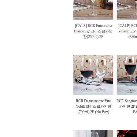
[CALP] RCR Enotecnica
[CALP] RCR
Bianco 1gt 크리스탈와인
Novello
잔(250ml) 2P
(330m
RCR Degustazione Vini
RCR Sangi
Nobili 크리스탈와인잔
와인잔 2P (3
(700ml) 2P (No Box)
Bo