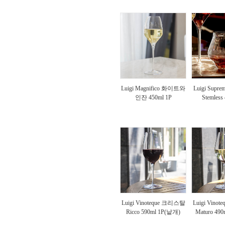
Luigi Magnifico 화이트와
Luigi Suprem
인잔 450ml 1P
Stemless
Luigi Vinoteque 크리스탈
Luigi Vino
Ricco 590ml 1P(낱개)
Maturo 49