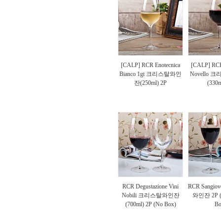
[CALP] RCR Enotecnica
[CALP] RCR
Bianco 1gt 크리스탈와인
Novello
잔(250ml) 2P
(330m
RCR Degustazione Vini
RCR Sangi
Nobili 크리스탈와인잔
와인잔 2P (3
(700ml) 2P (No Box)
Bo