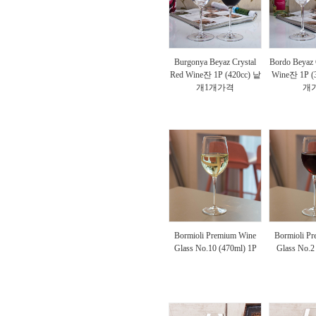
Burgonya Beyaz Crystal
Bordo Beyaz 
Red Wine잔 1P (420cc) 낱
Wine잔 1P (
개1개가격
개
Bormioli Premium Wine
Bormioli P
Glass No.10 (470ml) 1P
Glass No.2