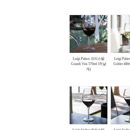
Luigi Palace 크리스탈
Luigi Pa
Grandi Vini 570ml 1P(낱
Goblet 48
개)